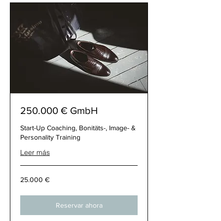
250.000 € GmbH
Start-Up Coaching, Bonitäts-, Image- &
Personality Training
Leer más
25.000
25.000 €
€
Reservar ahora