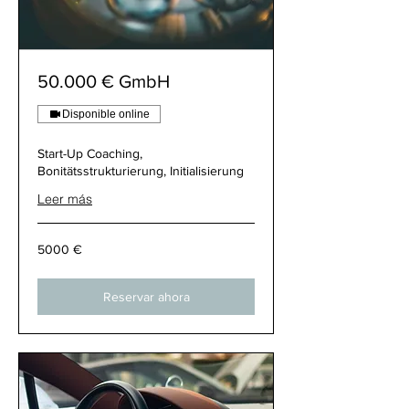
50.000 € GmbH
Disponible online
Start-Up Coaching,
Bonitätsstrukturierung, Initialisierung
Leer más
5000
5000 €
€
Reservar ahora