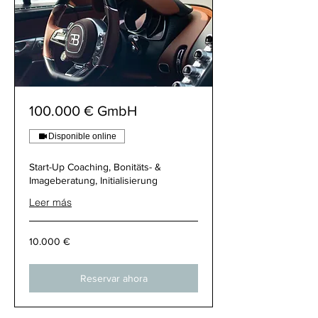
100.000 € GmbH
Disponible online
Start-Up Coaching, Bonitäts- &
Imageberatung, Initialisierung
Leer más
10.000
10.000 €
€
Reservar ahora