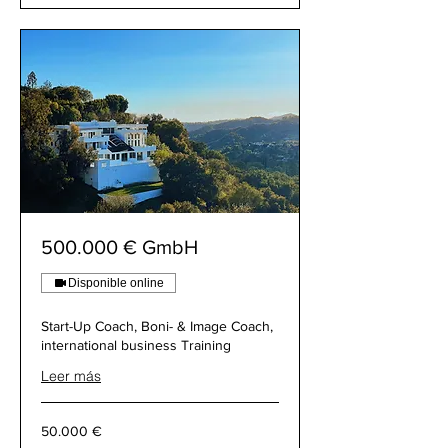
500.000 € GmbH
Disponible online
Start-Up Coach, Boni- & Image Coach,
international business Training
Leer más
50.000
50.000 €
€