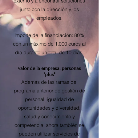
externo y a encontrar soluciones
junto con la dirección y los
empleados.
Importe de la financiación: 80%
con un máximo de 1.000 euros al
día durante un total de 10 días.
valor de la empresa: personas
"plus"
Además de las ramas del
programa anterior de gestión de
personal, igualdad de
oportunidades y diversidad,
salud y conocimiento y
competencia, ahora también se
pueden utilizar servicios de