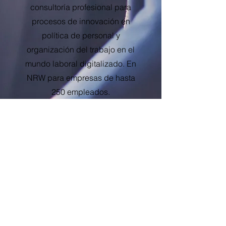
consultoría profesional para
procesos de innovación en
política de personal y
organización del trabajo en el
mundo laboral digitalizado. En
NRW para empresas de hasta
250 empleados.
Nivel de financiación: 80%
durante un máximo de 10-12
días.
Para ambos componentes, el
primer paso hacia la financiación
es una consulta inicial gratuita,
en la que se aclara si el apoyo