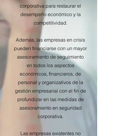
corporativa para restaurar el
desempeño económico y la
competitividad.
Además, las empresas en crisis
pueden financiarse con un mayor
asesoramiento de seguimiento
en todos los aspectos
económicos, financieros, de
personal y organizativos de la
gestión empresarial con el fin de
profundizar en las medidas de
asesoramiento en seguridad
corporativa.
Las empresas existentes no