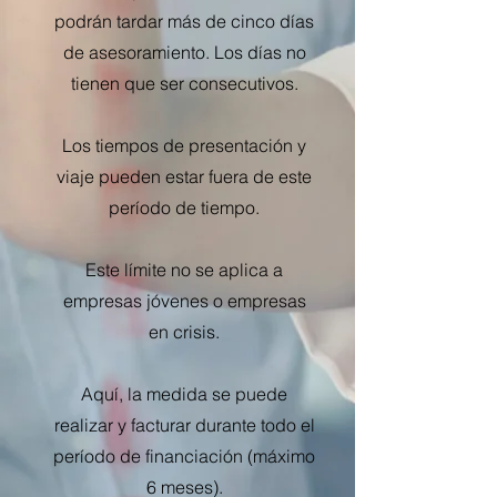
podrán tardar más de cinco días
de asesoramiento. Los días no
tienen que ser consecutivos.
Los tiempos de presentación y
viaje pueden estar fuera de este
período de tiempo.
Este límite no se aplica a
empresas jóvenes o empresas
en crisis.
Aquí, la medida se puede
realizar y facturar durante todo el
período de financiación (máximo
6 meses).