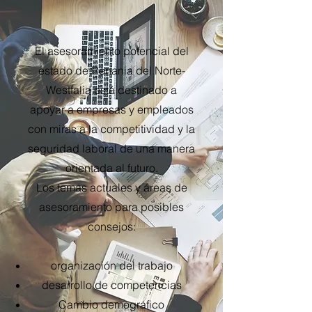
El asesoramiento potencial del
estado de Renania del Norte-
Westfalia está destinado a
apoyar a empresas y empleados
con miras a la competitividad y la
seguridad laboral de una manera
orientada al futuro.
Los temas actuales y áreas de
asesoramiento para posibles
consejos:
organización del trabajo
desarrollo de competencias
Cambio demográfico