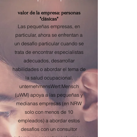
valor de la empresa: personas
"clásicas"
Las pequeñas empresas, en
particular, ahora se enfrentan a
un desafío particular cuando se
trata de encontrar especialistas
adecuados, desarrollar
habilidades o abordar el tema de
la salud ocupacional.
unternehmensWert:Mensch
(uWM) apoya a las pequeñas y
medianas empresas (en NRW
solo con menos de 10
empleados) a abordar estos
desafíos con un consultor