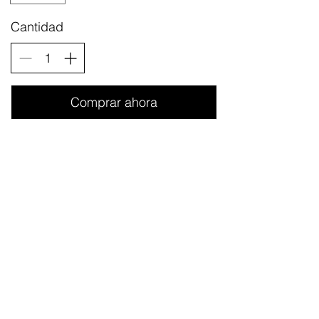
Cantidad
Comprar ahora
Teléfono:
+49 (0) 221 630 606 500
Fax:
+49 (0) 221 630 606 509
Protección de Datos